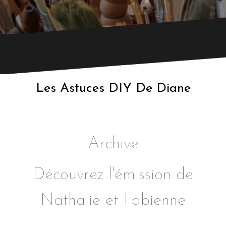
r
e
n
f
a
n
t
s
Les Astuces DIY De Diane
Archive
Découvrez l'émission de
Nathalie et Fabienne