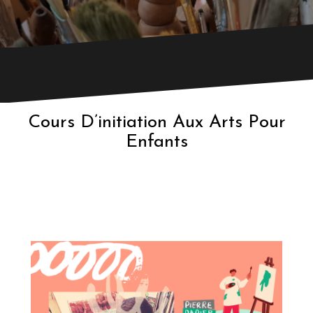
r
e
n
f
a
n
t
s
Cours D’initiation Aux Arts Pour
Enfants